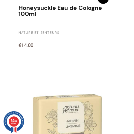
Honeysuckle Eau de Cologne
100ml
NATURE ET SENTEURS
€14.00
9.3
/10
685 avis