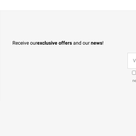
Receive our
exclusive offers
and our
news
!
ne