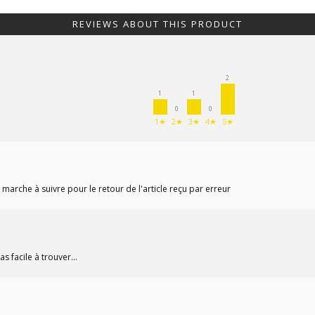
REVIEWS ABOUT THIS PRODUCT
2
1
1
0
0
1★
2★
3★
4★
5★
marche à suivre pour le retour de l'article reçu par erreur
 facile à trouver...