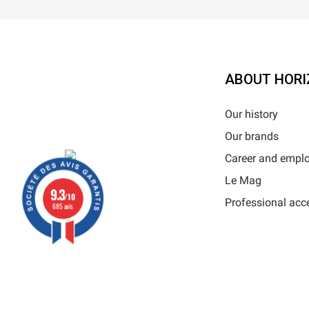
ABOUT HORI
Our history
Our brands
Career and empl
Le Mag
9.3
/10
Professional acc
685 avis