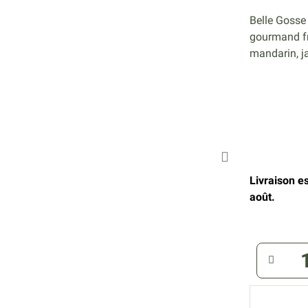
Belle Gosse 
gourmand fru
mandarin, j
Livraison e
août.