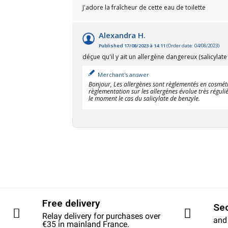
J'adore la fraîcheur de cette eau de toilette
Alexandra H.
Published 17/08/2023 à 14:11
(Order date: 04/08/2023)
déçue qu'il y ait un allergène dangereux (salicylat
Merchant's answer
Bonjour, Les allergènes sont règlementés en cosmétiqu
règlementation sur les allergènes évolue très réguli
le moment le cas du salicylate de benzyle.
Free delivery
Se
Relay delivery for purchases over
and
€35 in mainland France.