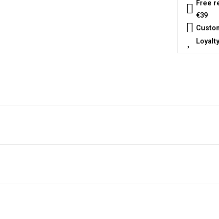
Free r
€39
Custom
Loyalt