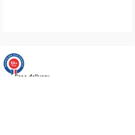
9.3
/10
685 avis
Free delivery
Relay delivery for purchases over €35 in
mainland France.
Secure payments
and payment in instalments