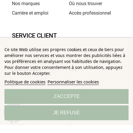
Nos marques
Où nous trouver
Carrière et emploi
Accès professionnel
SERVICE CLIENT
Ce site Web utilise ses propres cookies et ceux de tiers pour
Contactez-nous
Paiement Sécurisé
améliorer nos services et vous montrer des publicités liées à
Livraison et Retour
Demander un retour
vos préférences en analysant vos habitudes de navigation.
Pour donner votre consentement à son utilisation, appuyez
Click & Collect
FAQ
sur le bouton Accepter.
Politique de cookies
Personnaliser les cookies
INFORMATIONS UTILES
J'ACCEPTE
Conditions Générales de
Confidentialité
9.3
JE REFUSE
/10
685 avis
Ventes
Mentions légales
Politique de
Sitemap