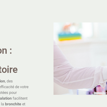
n :
toire
ion
, des
fficacité de votre
ptées pour
alation
facilitent
, la
bronchite
et