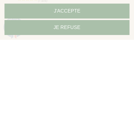
J'ACCEPTE
PLIC AUDIO
9.3
12,20 €
JE REFUSE
/10
685 avis