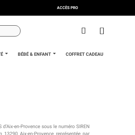
ACCÈS PRO
TÉ
BÉBÉ & ENFANT
COFFRET CADEAU
CS d’Aix-en-Provence sous le numéro SIREN
n 13290 Aix-en-Provence représentée par