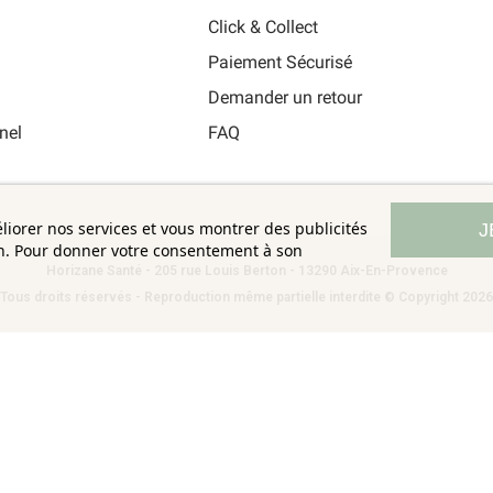
i
Click & Collect
Paiement Sécurisé
Demander un retour
nel
FAQ
éliorer nos services et vous montrer des publicités
J
on. Pour donner votre consentement à son
Horizane Santé - 205 rue Louis Berton - 13290 Aix-En-Provence
Tous droits réservés - Reproduction même partielle interdite © Copyright 2026