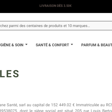
LIVRAISON DÈS 3.50€
GIÈNE & SOIN
SANTÉ & CONFORT
PARFUM & BEAU
LES
izane Santé, sarl au capital de 152 449.02 € Immatriculée au R
38075, dont le siège social est situé 205 rue Louis Berto