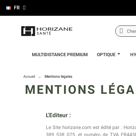
FR
MULTIDISTANCE PREMIUM
OPTIQUE
HY
Accueil
Mentions légales
MENTIONS LÉGA
L’Editeur :
Le Site horizane.com est édité par : Hor
389 538 075, et numéro de TVA FR443895