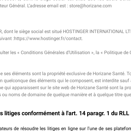
cteur Général. L’adresse email est : store@horizane.com
, dont le siège social est situé HOSTINGER INTERNATIONAL LTD
uivant :https://www.hostinger.fr/contact.
lter les « Conditions Générales d’Utilisation », la « Politique de C
.
e ses éléments sont la propriété exclusive de Horizane Santé. T
’un quelconque des éléments qui le composent, est interdite sauf
ui apparaissent sur le site web de Horizane Santé sont la pro
 ou noms de domaine de quelque manière et à quelque titre que c
s litiges conformément à l'art. 14 paragr. 1 du RLL
s de résoudre les litiges en ligne sur l'une de ses plateform