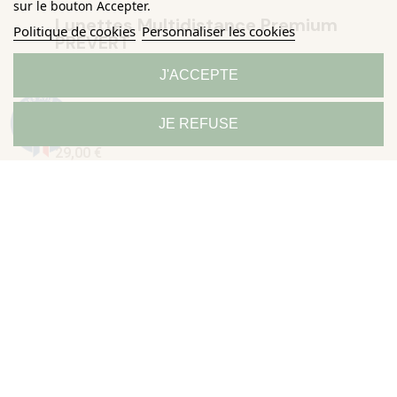
sur le bouton Accepter.
Lunettes Multidistance Premium
Politique de cookies
Personnaliser les cookies
PREVERT
J'ACCEPTE
HORIZANE
9.3
JE REFUSE
/10
685 avis
29,00 €