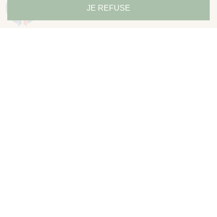
9.3
JE REFUSE
/10
685 avis