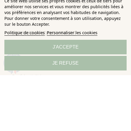
Ce site Web utilise ses propres cookies et ceux de tiers pour
Livraison et Retour
Demander un retour
améliorer nos services et vous montrer des publicités liées à
Click & Collect
FAQ
vos préférences en analysant vos habitudes de navigation.
Pour donner votre consentement à son utilisation, appuyez
sur le bouton Accepter.
Politique de cookies
Personnaliser les cookies
INFORMATIONS UTILES
J'ACCEPTE
Conditions Générales de
Confidentialité
Ventes
Mentions légales
9.3
JE REFUSE
/10
685 avis
Politique de
Sitemap
Horizane Santé - 205 rue Louis Berton - 13290 Aix-En-Provence
Tous droits réservés - Reproduction même partielle interdite ©
Copyright 2026