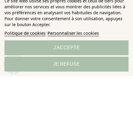
Ce site Web utilise ses propres cookies et ceux de tiers pour
Livraison et Retour
Demander un retour
améliorer nos services et vous montrer des publicités liées à
Click & Collect
FAQ
vos préférences en analysant vos habitudes de navigation.
Pour donner votre consentement à son utilisation, appuyez
sur le bouton Accepter.
Politique de cookies
Personnaliser les cookies
INFORMATIONS UTILES
J'ACCEPTE
Conditions Générales de
Confidentialité
Ventes
Mentions légales
9.3
JE REFUSE
/10
685 avis
Politique de
Sitemap
Horizane Santé - 205 rue Louis Berton - 13290 Aix-En-Provence
Tous droits réservés - Reproduction même partielle interdite ©
Copyright 2026