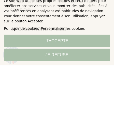
Ce site Web utilise ses propres cookies et ceux de tiers pour
Livraison et Retour
Demander un retour
améliorer nos services et vous montrer des publicités liées à
Click & Collect
FAQ
vos préférences en analysant vos habitudes de navigation.
Pour donner votre consentement à son utilisation, appuyez
sur le bouton Accepter.
Politique de cookies
Personnaliser les cookies
INFORMATIONS UTILES
J'ACCEPTE
Conditions Générales de
Confidentialité
Ventes
Mentions légales
9.3
JE REFUSE
/10
685 avis
Politique de
Sitemap
Horizane Santé - 205 rue Louis Berton - 13290 Aix-En-Provence
Tous droits réservés - Reproduction même partielle interdite ©
Copyright 2026