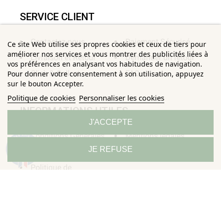
SERVICE CLIENT
Contactez-nous
Paiement Sécurisé
Ce site Web utilise ses propres cookies et ceux de tiers pour
améliorer nos services et vous montrer des publicités liées à
Livraison et Retour
Demander un retour
vos préférences en analysant vos habitudes de navigation.
Click & Collect
FAQ
Pour donner votre consentement à son utilisation, appuyez
sur le bouton Accepter.
Politique de cookies
Personnaliser les cookies
INFORMATIONS UTILES
J'ACCEPTE
Conditions Générales
Mentions légales
9.3
JE REFUSE
/10
de Ventes
Sitemap
685 avis
Politique de
Confidentialité