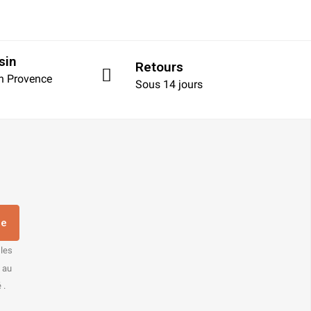
sin
Retours
en Provence
Sous 14 jours
re
 les
s au
 .