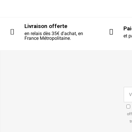
Livraison offerte
Pa
en relais dès 35€ d'achat, en
et p
France Métropolitaine.
off
t