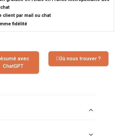
achat
e client par mail ou chat
mme fidélité
ésumé avec
Où nous trouver ?
ChatGPT