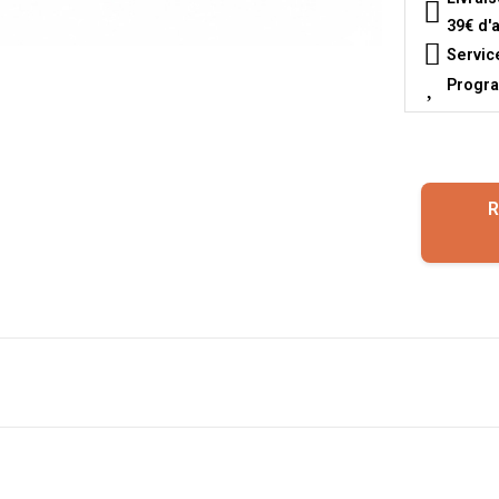
39€ d'
Servic
Progra
R