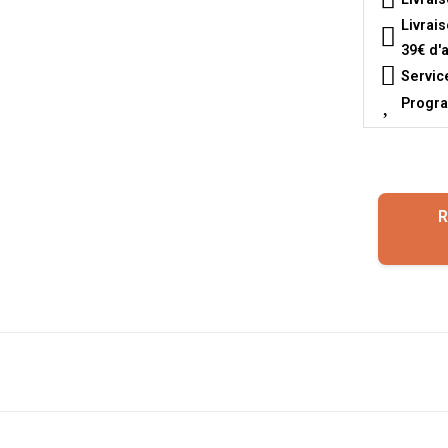
Livrai
39€ d'
Servic
Progra
R