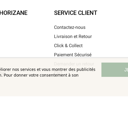
'HORIZANE
SERVICE CLIENT
Contactez-nous
Livraison et Retour
i
Click & Collect
Paiement Sécurisé
Demander un retour
éliorer nos services et vous montrer des publicités
J
nel
FAQ
on. Pour donner votre consentement à son
Horizane Santé - 205 rue Louis Berton - 13290 Aix-En-Provence
Tous droits réservés - Reproduction même partielle interdite © Copyright 2026