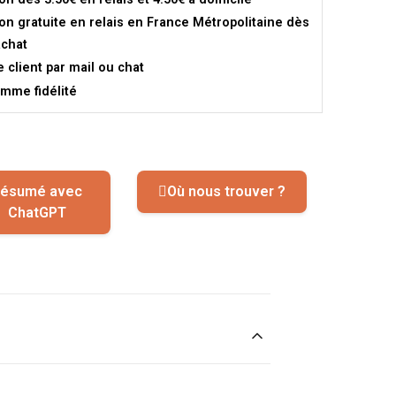
son gratuite en relais en France Métropolitaine dès
achat
e client par mail ou chat
mme fidélité
ésumé avec
Où nous trouver ?
ChatGPT