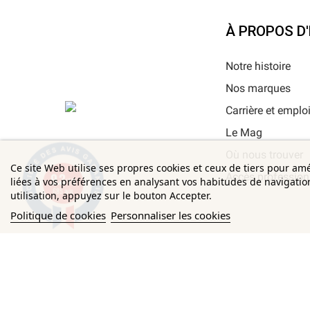
À PROPOS D
Notre histoire
Nos marques
Carrière et emplo
Le Mag
Où nous trouver
Ce site Web utilise ses propres cookies et ceux de tiers pour am
9.3
Accès profession
liées à vos préférences en analysant vos habitudes de navigati
/10
685 avis
utilisation, appuyez sur le bouton Accepter.
Politique de cookies
Personnaliser les cookies