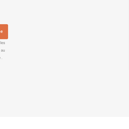
re
 les
s au
 .