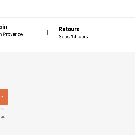
sin
Retours
en Provence
Sous 14 jours
re
 les
s au
 .