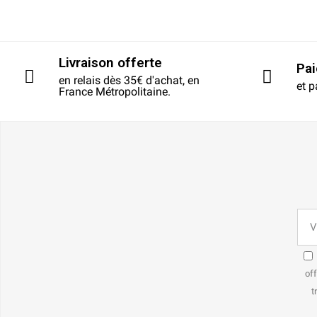
Livraison offerte
Pa
en relais dès 35€ d'achat, en
et p
France Métropolitaine.
off
t