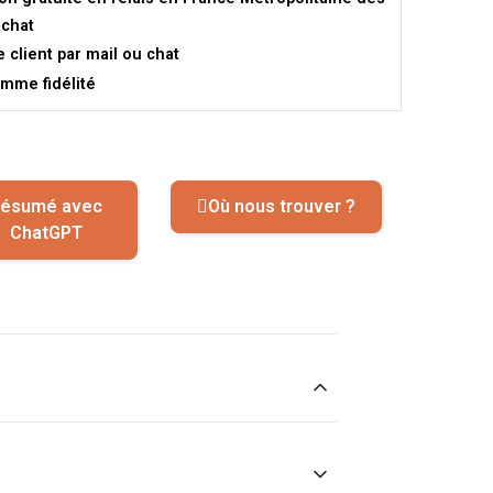
achat
e client par mail ou chat
mme fidélité
ésumé avec
Où nous trouver ?
ChatGPT