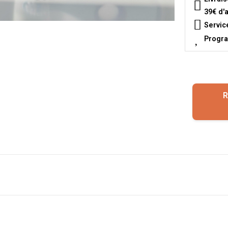
39€ d'
Servic
Progra
R