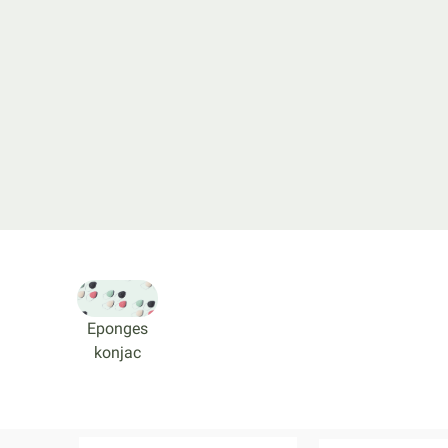
Eponges
konjac