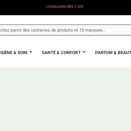
LIVRAISON OFFERTE DÈS 35€​
LIVRAISON DÈS 3.50€
GIÈNE & SOIN
SANTÉ & CONFORT
PARFUM & BEAU