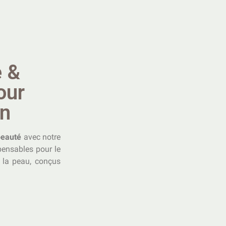
e &
our
en
beauté
avec notre
spensables pour le
de la peau, conçus