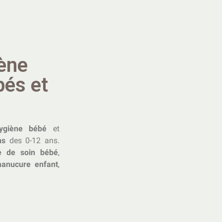
ène
bés et
hygiène bébé
et
ns
des 0-12 ans.
e de soin bébé
,
manucure enfant
,