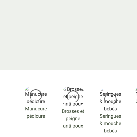
Manucure
Brosses et
pédicure
Seringues
peigne
& mouche
anti-poux
bébés