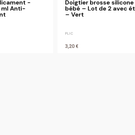
dicament -
Doigtier brosse silicone
 ml Anti-
bébé – Lot de 2 avec ét
nt
– Vert
PLIC
3,20 €