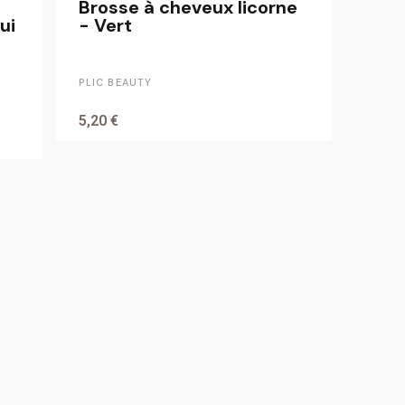
Brosse à cheveux licorne
ui
- Vert
PLIC BEAUTY
5,20 €