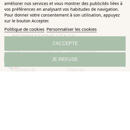
améliorer nos services et vous montrer des publicités liées à
Livraison et Retour
Demander un retour
vos préférences en analysant vos habitudes de navigation.
Click & Collect
FAQ
Pour donner votre consentement à son utilisation, appuyez
sur le bouton Accepter.
Politique de cookies
Personnaliser les cookies
INFORMATIONS UTILES
J'ACCEPTE
Conditions Générales de
Confidentialité
9.3
JE REFUSE
/10
Ventes
Mentions légales
685 avis
Politique de
Sitemap
Horizane Santé - 205 rue Louis Berton - 13290 Aix-En-Provence
Tous droits réservés - Reproduction même partielle interdite ©
Copyright 2026