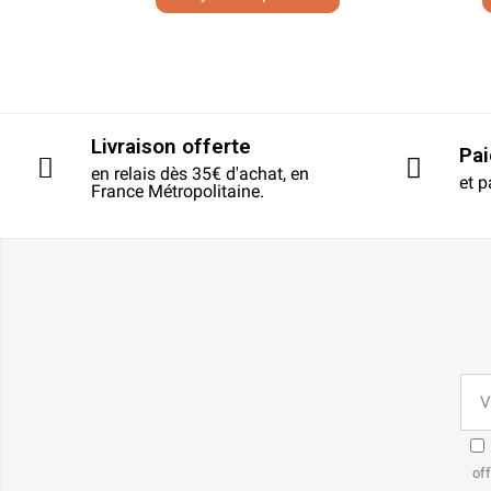
Livraison offerte
Pa
en relais dès 35€ d'achat, en
et p
France Métropolitaine.
off