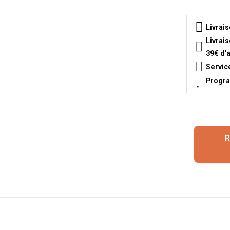
Livrai
Livrai
39€ d'
Servic
Progra
R