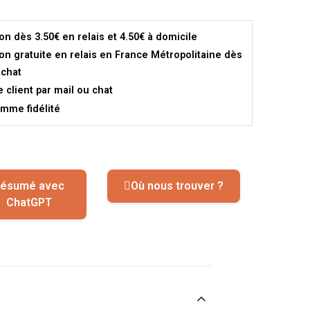
son dès 3.50€ en relais et 4.50€ à domicile
son gratuite en relais en France Métropolitaine dès
achat
e client par mail ou chat
mme fidélité
ésumé avec
Où nous trouver ?
ChatGPT