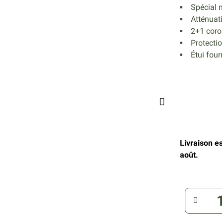
Spécial 
Atténuati
2+1 corol
Protectio
Étui four
Livraison e
août.