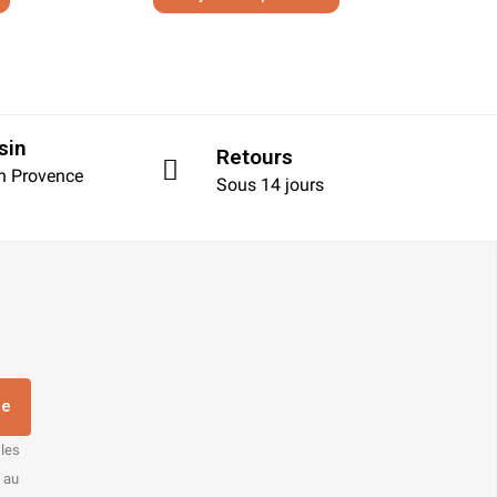
sin
Retours
en Provence
Sous 14 jours
re
 les
s au