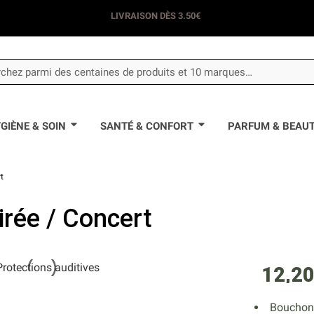
LIVRAISON DÈS 3.50€
GIÈNE & SOIN
SANTÉ & CONFORT
PARFUM & BEAU
t
irée / Concert
12,20
Bouchons 