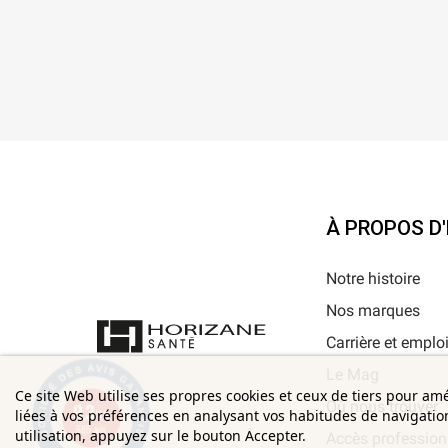
À PROPOS D
Notre histoire
Nos marques
Carrière et emplo
Le Mag
Ce site Web utilise ses propres cookies et ceux de tiers pour am
9.3
Où nous trouver
liées à vos préférences en analysant vos habitudes de navigati
/10
685 avis
utilisation, appuyez sur le bouton Accepter.
Accès profession