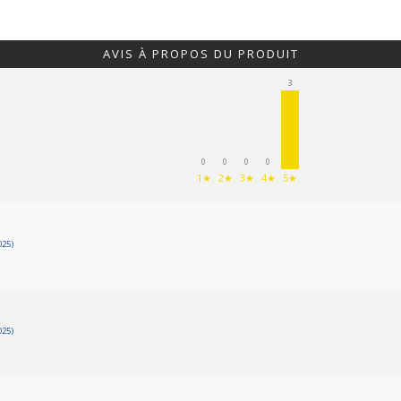
AVIS À PROPOS DU PRODUIT
3
0
0
0
0
1★
2★
3★
4★
5★
025)
025)