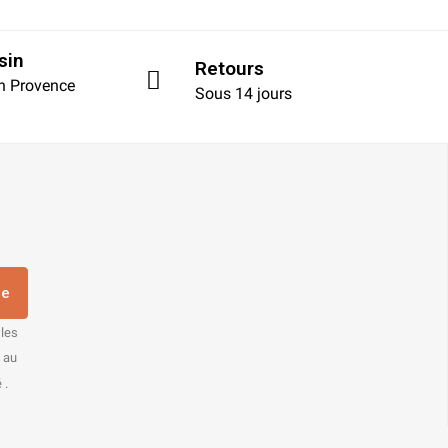
sin
Retours
en Provence
Sous 14 jours
re
 les
s au
 .