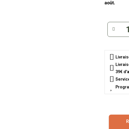
août.
Livrai
Livrai
39€ d'
Servic
Progra
R