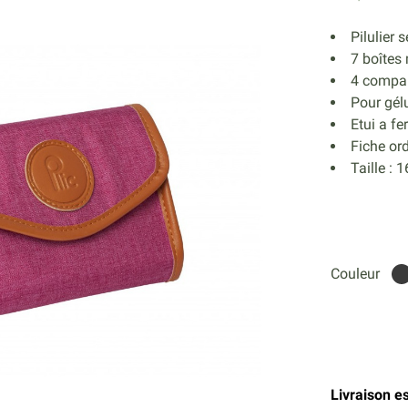
Pilulier 
7 boîtes
4 compart
Pour gél
Etui a f
Fiche or
Taille :
Couleur
Livraison e