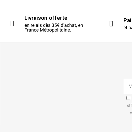
Livraison offerte
Pa
en relais dès 35€ d'achat, en
et p
France Métropolitaine.
off
t