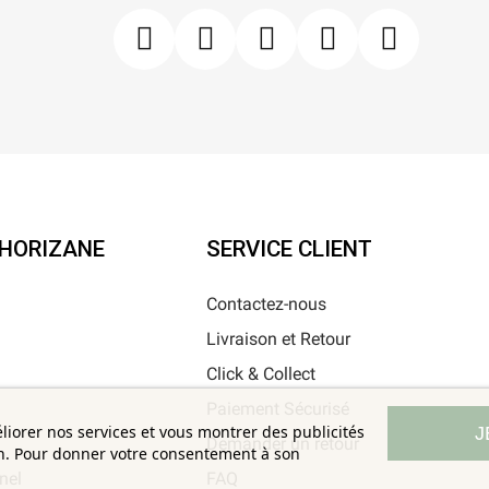
'HORIZANE
SERVICE CLIENT
Contactez-nous
Livraison et Retour
i
Click & Collect
Paiement Sécurisé
éliorer nos services et vous montrer des publicités
J
Demander un retour
on. Pour donner votre consentement à son
nel
FAQ