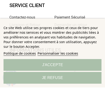
SERVICE CLIENT
Contactez-nous
Paiement Sécurisé
Livraison et Retour
Demander un retour
Ce site Web utilise ses propres cookies et ceux de tiers pour
Click & Collect
FAQ
améliorer nos services et vous montrer des publicités liées à
vos préférences en analysant vos habitudes de navigation.
Pour donner votre consentement à son utilisation, appuyez
sur le bouton Accepter.
INFORMATIONS UTILES
Politique de cookies
Personnaliser les cookies
Conditions Générales de
Confidentialité
J'ACCEPTE
Ventes
Mentions légales
9.3
Politique de
Sitemap
JE REFUSE
/10
685 avis