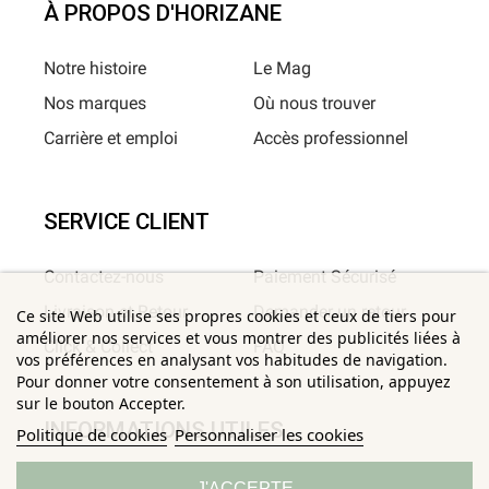
À PROPOS D'HORIZANE
Notre histoire
Le Mag
Nos marques
Où nous trouver
Carrière et emploi
Accès professionnel
SERVICE CLIENT
Contactez-nous
Paiement Sécurisé
Livraison et Retour
Demander un retour
Ce site Web utilise ses propres cookies et ceux de tiers pour
améliorer nos services et vous montrer des publicités liées à
Click & Collect
FAQ
vos préférences en analysant vos habitudes de navigation.
Pour donner votre consentement à son utilisation, appuyez
sur le bouton Accepter.
INFORMATIONS UTILES
Politique de cookies
Personnaliser les cookies
Conditions Générales de
Confidentialité
J'ACCEPTE