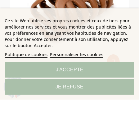
Ce site Web utilise ses propres cookies et ceux de tiers pour
améliorer nos services et vous montrer des publicités liées à
vos préférences en analysant vos habitudes de navigation.
Pour donner votre consentement à son utilisation, appuyez
sur le bouton Accepter.
Politique de cookies
Personnaliser les cookies
J'ACCEPTE
Pince Crabe Cheveux Marron XXL
9.3
JE REFUSE
/10
685 avis
PLIC BEAUTY
9,50 €
7,60 €
Économisez 20%