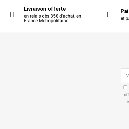
Livraison offerte
Pa
en relais dès 35€ d'achat, en
et p
France Métropolitaine.
off
t