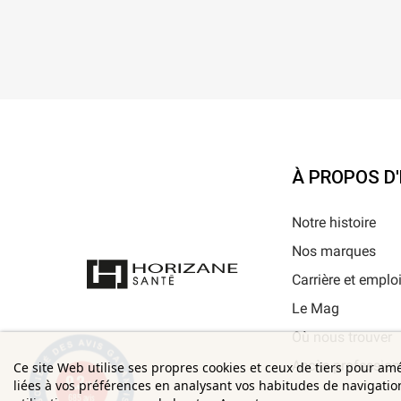
À PROPOS D
Notre histoire
Nos marques
Carrière et emplo
Le Mag
Où nous trouver
Accès profession
Ce site Web utilise ses propres cookies et ceux de tiers pour am
9.3
liées à vos préférences en analysant vos habitudes de navigati
/10
685 avis