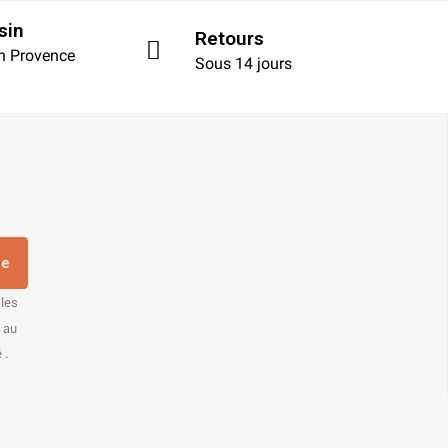
sin
Retours
en Provence
Sous 14 jours
re
 les
s au
 .