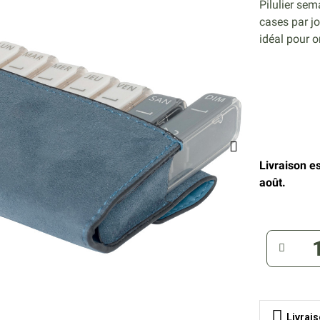
Pilulier se
cases par jo
idéal pour o
Livraison e
août.
Livrai