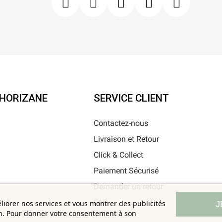
'HORIZANE
SERVICE CLIENT
Contactez-nous
Livraison et Retour
i
Click & Collect
Paiement Sécurisé
Demander un retour
nel
FAQ
éliorer nos services et vous montrer des publicités
J
on. Pour donner votre consentement à son