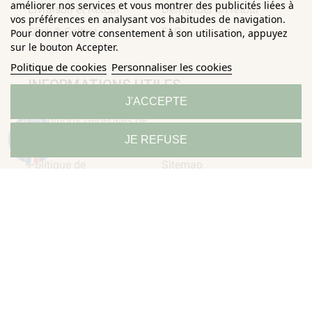
améliorer nos services et vous montrer des publicités liées à
Livraison et Retour
Demander un retour
vos préférences en analysant vos habitudes de navigation.
Click & Collect
FAQ
Pour donner votre consentement à son utilisation, appuyez
sur le bouton Accepter.
Politique de cookies
Personnaliser les cookies
INFORMATIONS UTILES
J'ACCEPTE
Conditions Générales de
Confidentialité
9.3
JE REFUSE
/10
Ventes
Mentions légales
685 avis
Politique de
Sitemap
Horizane Santé - 205 rue Louis Berton - 13290 Aix-En-Provence
Tous droits réservés - Reproduction même partielle interdite ©
Copyright 2026