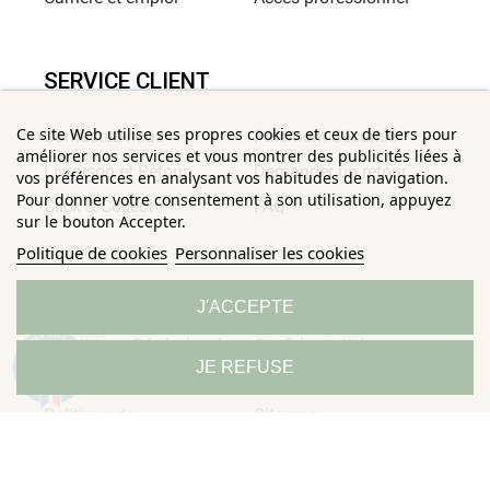
SERVICE CLIENT
Ce site Web utilise ses propres cookies et ceux de tiers pour
Contactez-nous
Paiement Sécurisé
améliorer nos services et vous montrer des publicités liées à
Livraison et Retour
Demander un retour
vos préférences en analysant vos habitudes de navigation.
Pour donner votre consentement à son utilisation, appuyez
Click & Collect
FAQ
sur le bouton Accepter.
Politique de cookies
Personnaliser les cookies
INFORMATIONS UTILES
J'ACCEPTE
Conditions Générales de
Confidentialité
9.3
JE REFUSE
/10
685 avis
Ventes
Mentions légales
Politique de
Sitemap