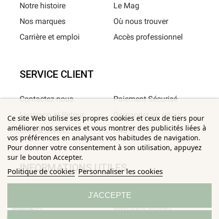
Notre histoire
Le Mag
Nos marques
Où nous trouver
Carrière et emploi
Accès professionnel
SERVICE CLIENT
Contactez-nous
Paiement Sécurisé
Livraison et Retour
Demander un retour
Ce site Web utilise ses propres cookies et ceux de tiers pour
améliorer nos services et vous montrer des publicités liées à
Click & Collect
FAQ
vos préférences en analysant vos habitudes de navigation.
Pour donner votre consentement à son utilisation, appuyez
sur le bouton Accepter.
INFORMATIONS UTILES
Politique de cookies
Personnaliser les cookies
Conditions Générales de
Confidentialité
J'ACCEPTE
Ventes
Mentions légales