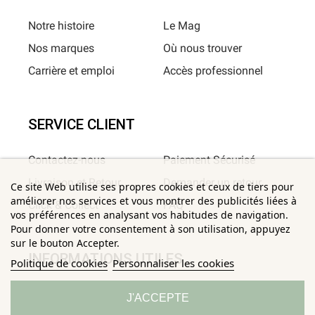
Notre histoire
Le Mag
Nos marques
Où nous trouver
Carrière et emploi
Accès professionnel
SERVICE CLIENT
Contactez-nous
Paiement Sécurisé
Livraison et Retour
Demander un retour
Ce site Web utilise ses propres cookies et ceux de tiers pour
améliorer nos services et vous montrer des publicités liées à
Click & Collect
FAQ
vos préférences en analysant vos habitudes de navigation.
Pour donner votre consentement à son utilisation, appuyez
sur le bouton Accepter.
INFORMATIONS UTILES
Politique de cookies
Personnaliser les cookies
Conditions Générales de
Confidentialité
J'ACCEPTE