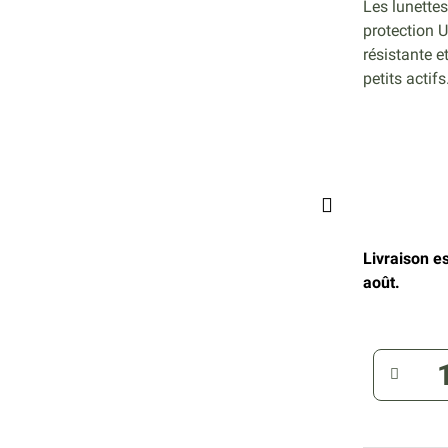
Les lunette
protection 
résistante e
petits actifs
Livraison e
août.