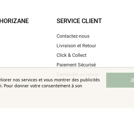
'HORIZANE
SERVICE CLIENT
Contactez-nous
Livraison et Retour
i
Click & Collect
Paiement Sécurisé
Demander un retour
éliorer nos services et vous montrer des publicités
J
nel
FAQ
on. Pour donner votre consentement à son
Horizane Santé - 205 rue Louis Berton - 13290 Aix-En-Provence
Tous droits réservés - Reproduction même partielle interdite © Copyright 2026