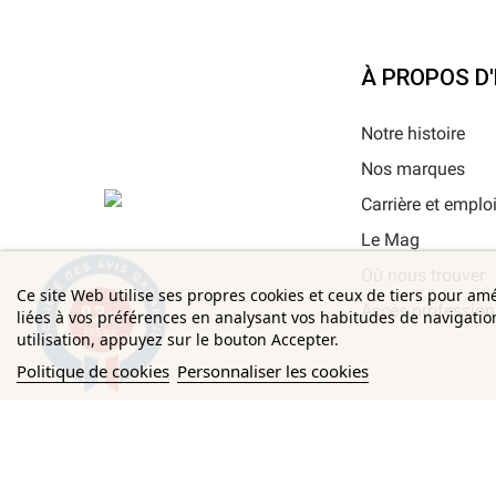
À PROPOS D
Notre histoire
Nos marques
Carrière et emplo
Le Mag
Où nous trouver
Ce site Web utilise ses propres cookies et ceux de tiers pour am
9.3
Accès profession
liées à vos préférences en analysant vos habitudes de navigati
/10
685 avis
utilisation, appuyez sur le bouton Accepter.
Politique de cookies
Personnaliser les cookies