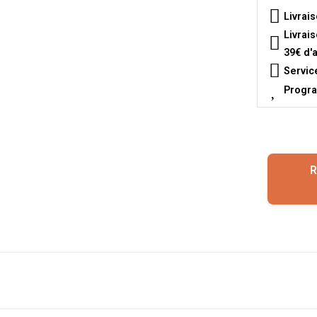
Livrai
Livrai
39€ d'
Servic
Progra
R