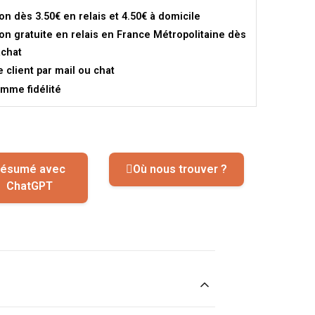
son dès 3.50€ en relais et 4.50€ à domicile
son gratuite en relais en France Métropolitaine dès
achat
e client par mail ou chat
mme fidélité
ésumé avec
Où nous trouver ?
ChatGPT