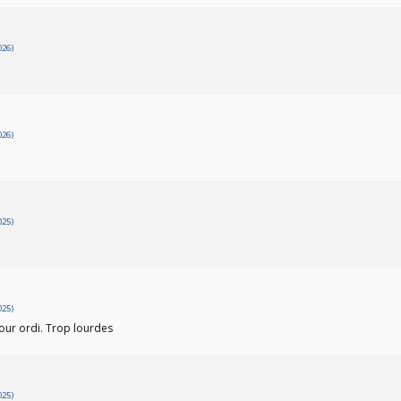
026)
026)
025)
025)
pour ordi. Trop lourdes
025)