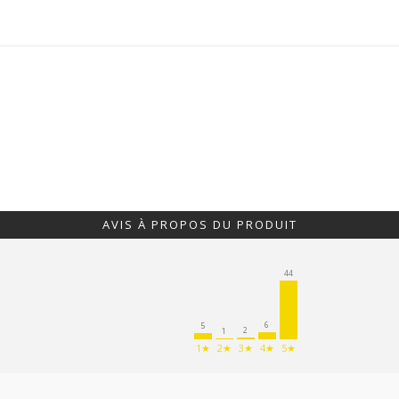
AVIS À PROPOS DU PRODUIT
44
6
5
2
1
1★
2★
3★
4★
5★