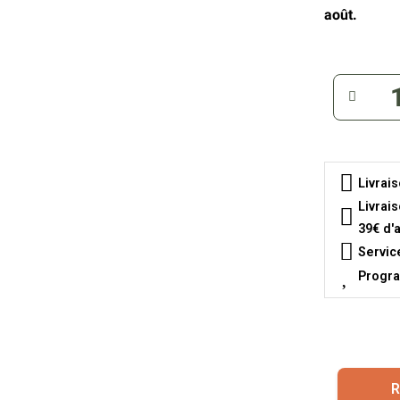
août.
Livrai
Livrai
39€ d'
Servic
Progra
R