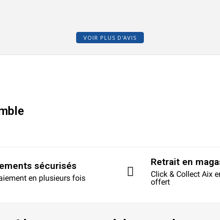
VOIR PLUS D'AVIS
mble
Retrait en maga
iements sécurisés
Click & Collect Aix 
aiement en plusieurs fois
offert