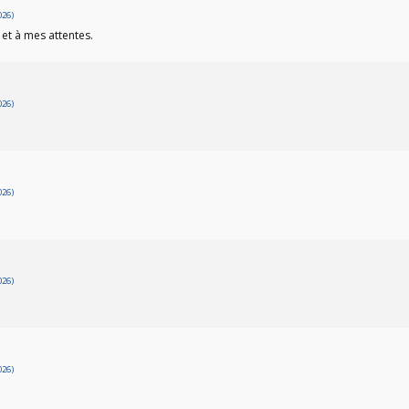
026)
 et à mes attentes.
026)
026)
026)
026)