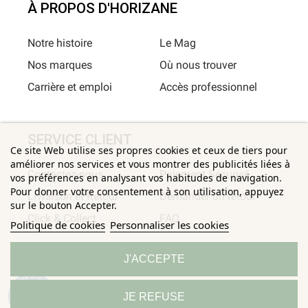
À PROPOS D'HORIZANE
Notre histoire
Le Mag
Nos marques
Où nous trouver
Carrière et emploi
Accès professionnel
SERVICE CLIENT
Ce site Web utilise ses propres cookies et ceux de tiers pour
améliorer nos services et vous montrer des publicités liées à
Contactez-nous
Paiement Sécurisé
vos préférences en analysant vos habitudes de navigation.
Pour donner votre consentement à son utilisation, appuyez
Livraison et Retour
Demander un retour
sur le bouton Accepter.
Click & Collect
FAQ
Politique de cookies
Personnaliser les cookies
J'ACCEPTE
INFORMATIONS UTILES
9.3
JE REFUSE
/10
685 avis
Conditions Générales de
Confidentialité