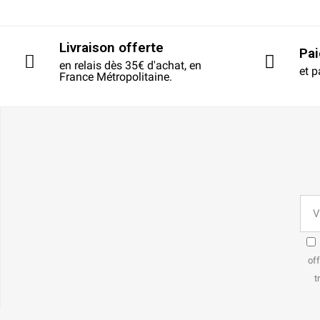
Livraison offerte
Pa
en relais dès 35€ d'achat, en
et p
France Métropolitaine.
off
t