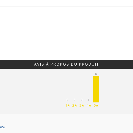
AVIS À PROPOS DU PRODUIT
8
0
0
0
0
1★
2★
3★
4★
5★
025)