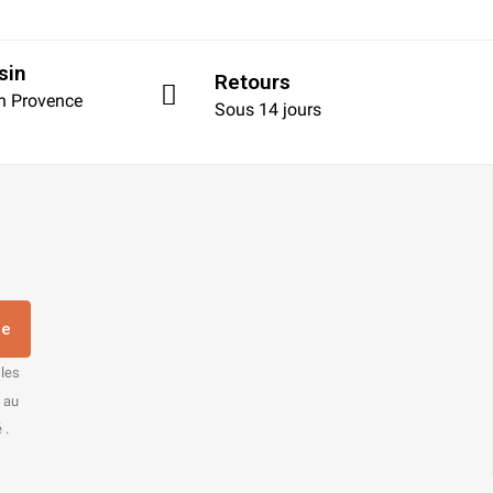
sin
Retours
en Provence
Sous 14 jours
re
 les
s au
 .