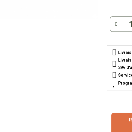
Livrai
Livrai
39€ d'
Servic
Progra
R