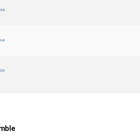
024)
024)
023)
mble