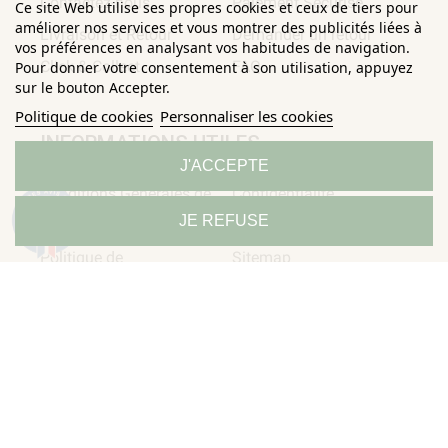
Contactez-nous
Paiement Sécurisé
Ce site Web utilise ses propres cookies et ceux de tiers pour
améliorer nos services et vous montrer des publicités liées à
Livraison et Retour
Demander un retour
vos préférences en analysant vos habitudes de navigation.
Click & Collect
FAQ
Pour donner votre consentement à son utilisation, appuyez
sur le bouton Accepter.
Politique de cookies
Personnaliser les cookies
INFORMATIONS UTILES
J'ACCEPTE
Conditions Générales de
Confidentialité
9.3
JE REFUSE
/10
Ventes
Mentions légales
685 avis
Politique de
Sitemap
Horizane Santé - 205 rue Louis Berton - 13290 Aix-En-Provence
Tous droits réservés - Reproduction même partielle interdite ©
Copyright 2026