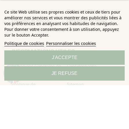
Contactez-nous
Paiement Sécurisé
Ce site Web utilise ses propres cookies et ceux de tiers pour
améliorer nos services et vous montrer des publicités liées à
Livraison et Retour
Demander un retour
vos préférences en analysant vos habitudes de navigation.
Pour donner votre consentement à son utilisation, appuyez
Click & Collect
FAQ
sur le bouton Accepter.
Politique de cookies
Personnaliser les cookies
INFORMATIONS UTILES
J'ACCEPTE
Conditions Générales de
Confidentialité
9.3
JE REFUSE
/10
Ventes
Mentions légales
685 avis
Politique de
Sitemap
Horizane Santé - 205 rue Louis Berton - 13290 Aix-En-Provence