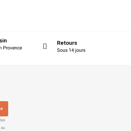
sin
Retours
en Provence
Sous 14 jours
re
 les
s au