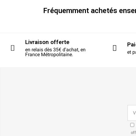
Fréquemment achetés ense
Livraison offerte
Pa
en relais dès 35€ d'achat, en
et p
France Métropolitaine.
off