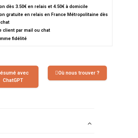
son dès 3.50€ en relais et 4.50€ à domicile
son gratuite en relais en France Métropolitaine dès
achat
e client par mail ou chat
mme fidélité
ésumé avec
Où nous trouver ?
ChatGPT