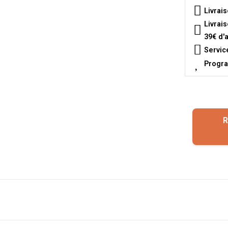
Livrai
Livrai
39€ d'
Servic
Progra
R