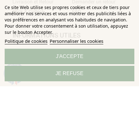
Livraison et Retour
Demander un retour
Ce site Web utilise ses propres cookies et ceux de tiers pour
Click & Collect
FAQ
améliorer nos services et vous montrer des publicités liées à
vos préférences en analysant vos habitudes de navigation.
Pour donner votre consentement à son utilisation, appuyez
sur le bouton Accepter.
INFORMATIONS UTILES
Politique de cookies
Personnaliser les cookies
Conditions Générales de
Confidentialité
J'ACCEPTE
Ventes
Mentions légales
Politique de
Sitemap
9.3
JE REFUSE
/10
685 avis
Horizane Santé - 205 rue Louis Berton - 13290 Aix-En-Provence
Tous droits réservés - Reproduction même partielle interdite ©
Copyright 2026