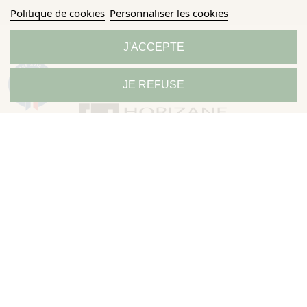
Politique de cookies
Personnaliser les cookies
J'ACCEPTE
9.3
JE REFUSE
/10
685 avis
À PROPOS D'HORIZANE
Notre histoire
Le Mag
Nos marques
Où nous trouver
Carrière et emploi
Accès professionnel
SERVICE CLIENT