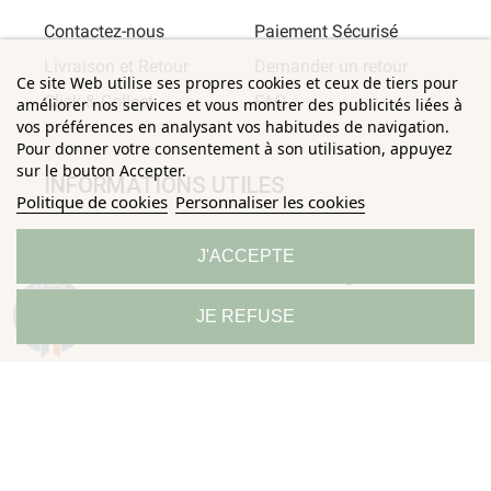
Contactez-nous
Paiement Sécurisé
Livraison et Retour
Demander un retour
Ce site Web utilise ses propres cookies et ceux de tiers pour
Click & Collect
FAQ
améliorer nos services et vous montrer des publicités liées à
vos préférences en analysant vos habitudes de navigation.
Pour donner votre consentement à son utilisation, appuyez
sur le bouton Accepter.
INFORMATIONS UTILES
Politique de cookies
Personnaliser les cookies
Conditions Générales de
Confidentialité
J'ACCEPTE
Ventes
Mentions légales
Politique de
Sitemap
9.3
JE REFUSE
/10
685 avis
Horizane Santé - 205 rue Louis Berton - 13290 Aix-En-Provence