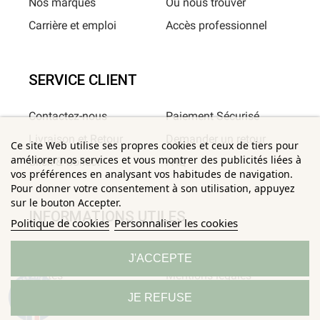
Nos marques
Où nous trouver
Carrière et emploi
Accès professionnel
SERVICE CLIENT
Contactez-nous
Paiement Sécurisé
Livraison et Retour
Demander un retour
Ce site Web utilise ses propres cookies et ceux de tiers pour
améliorer nos services et vous montrer des publicités liées à
Click & Collect
FAQ
vos préférences en analysant vos habitudes de navigation.
Pour donner votre consentement à son utilisation, appuyez
sur le bouton Accepter.
INFORMATIONS UTILES
Politique de cookies
Personnaliser les cookies
Conditions Générales de
Confidentialité
J'ACCEPTE
Ventes
Mentions légales
9.3
JE REFUSE
Politique de
Sitemap
/10
685 avis