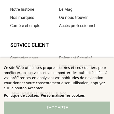
Notre histoire
Le Mag
Nos marques
Où nous trouver
Carrière et emploi
Accès professionnel
SERVICE CLIENT
Contactez-nous
Paiement Sécurisé
Livraison et Retour
Demander un retour
Ce site Web utilise ses propres cookies et ceux de tiers pour
améliorer nos services et vous montrer des publicités liées à
Click & Collect
FAQ
vos préférences en analysant vos habitudes de navigation.
Pour donner votre consentement à son utilisation, appuyez
sur le bouton Accepter.
INFORMATIONS UTILES
Politique de cookies
Personnaliser les cookies
Conditions Générales de
Confidentialité
J'ACCEPTE