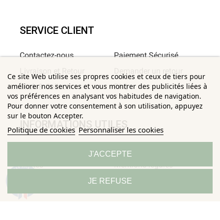
SERVICE CLIENT
Contactez-nous
Paiement Sécurisé
Livraison et Retour
Demander un retour
Ce site Web utilise ses propres cookies et ceux de tiers pour
améliorer nos services et vous montrer des publicités liées à
Click & Collect
FAQ
vos préférences en analysant vos habitudes de navigation.
Pour donner votre consentement à son utilisation, appuyez
sur le bouton Accepter.
INFORMATIONS UTILES
Politique de cookies
Personnaliser les cookies
Conditions Générales de
Confidentialité
J'ACCEPTE
Ventes
Mentions légales
9.3
Politique de
Sitemap
JE REFUSE
/10
685 avis