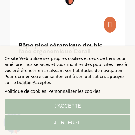
Râpe pied céramique double
face ergonomique Corail
Ce site Web utilise ses propres cookies et ceux de tiers pour
améliorer nos services et vous montrer des publicités liées à
vos préférences en analysant vos habitudes de navigation.
PLIC BEAUTY
Pour donner votre consentement à son utilisation, appuyez
sur le bouton Accepter.
17,90 €
Politique de cookies
Personnaliser les cookies
J'ACCEPTE
9.3
JE REFUSE
/10
685 avis