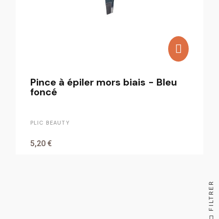
Pince à épiler mors biais - Bleu
foncé
PLIC BEAUTY
5,20 €
FILTRER