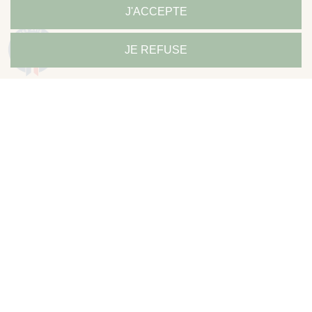
J'ACCEPTE
9.3
JE REFUSE
/10
685 avis