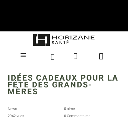
IDÉES CADEAUX POUR LA
FÊTE DES GRANDS-
MÈRES
News
0
aime
2942 vues
0 Commentaires