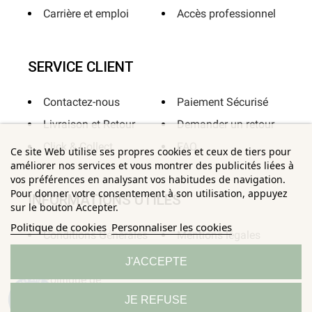
Carrière et emploi
Accès professionnel
SERVICE CLIENT
Contactez-nous
Paiement Sécurisé
Livraison et Retour
Demander un retour
Click & Collect
FAQ
Ce site Web utilise ses propres cookies et ceux de tiers pour
améliorer nos services et vous montrer des publicités liées à
vos préférences en analysant vos habitudes de navigation.
Pour donner votre consentement à son utilisation, appuyez
INFORMATIONS UTILES
sur le bouton Accepter.
Politique de cookies
Personnaliser les cookies
Conditions Générales
Mentions légales
de Ventes
Sitemap
J'ACCEPTE
Politique de
9.3
JE REFUSE
/10
Confidentialité
685 avis