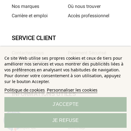
Nos marques
Où nous trouver
Carrière et emploi
Accès professionnel
SERVICE CLIENT
Contactez-nous
Paiement Sécurisé
Ce site Web utilise ses propres cookies et ceux de tiers pour
Livraison et Retour
Demander un retour
améliorer nos services et vous montrer des publicités liées à
vos préférences en analysant vos habitudes de navigation.
Click & Collect
FAQ
Pour donner votre consentement à son utilisation, appuyez
sur le bouton Accepter.
Politique de cookies
Personnaliser les cookies
INFORMATIONS UTILES
J'ACCEPTE
Conditions Générales de
Confidentialité
Ventes
Mentions légales
9.3
JE REFUSE
/10
685 avis
Politique de
Sitemap