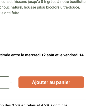
eurs et frissons jusqu’à 8 h grâce à notre bouillotte
houc naturel, housse pilou bicolore ultra-douce,
s anti-fuite.
stimée entre le mercredi 12 août et le vendredi 14
Ajouter au panier
son dès 3.50€ en relais et 4.50€ à domicile