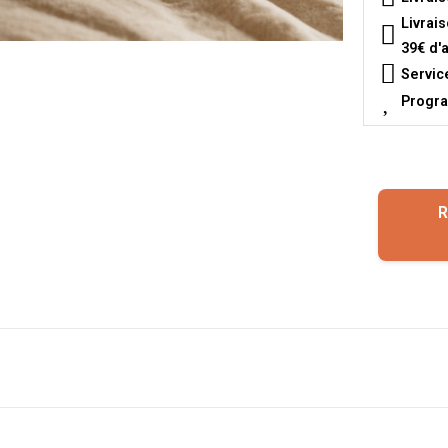
Livrai
39€ d'
Servic
Progra
R