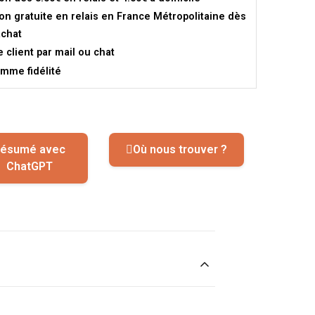
son gratuite en relais en France Métropolitaine dès
achat
e client par mail ou chat
mme fidélité
ésumé avec
Où nous trouver ?
ChatGPT