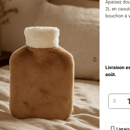
Apaisez doul
2L en caoutc
bouchon à vi
Livraison e
août.
Livrai