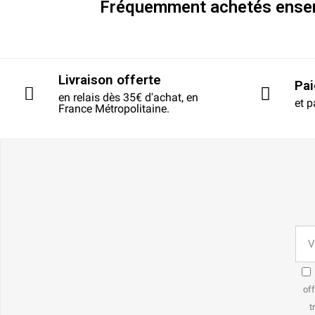
Fréquemment achetés ense
Livraison offerte
Pa
en relais dès 35€ d'achat, en
et p
France Métropolitaine.
off
t