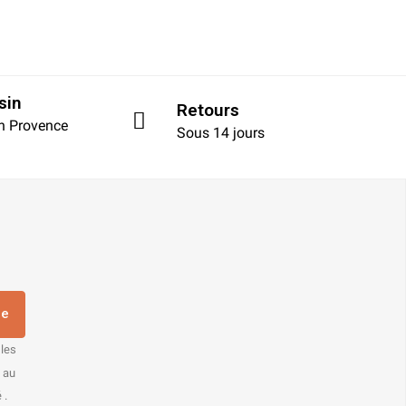
sin
Retours
en Provence
Sous 14 jours
re
 les
s au
 .