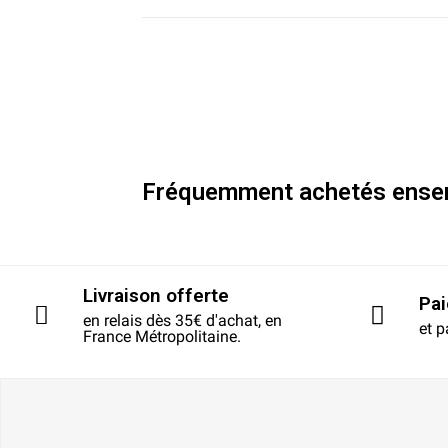
Fréquemment achetés ense
Livraison offerte
Pa
en relais dès 35€ d'achat, en
et p
France Métropolitaine.