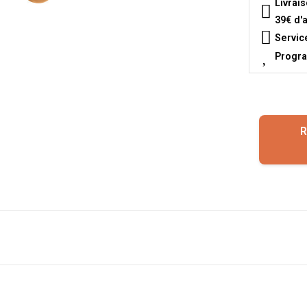
Livrai
39€ d'
Servic
Progra
R