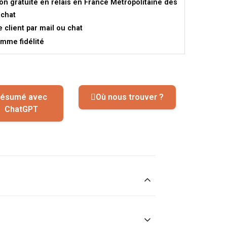
son gratuite en relais en France Métropolitaine dès
achat
e client par mail ou chat
mme fidélité
ésumé avec
Où nous trouver ?
ChatGPT