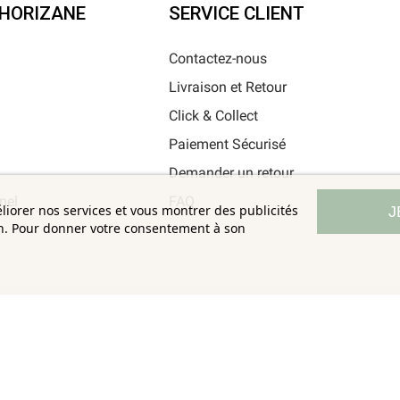
'HORIZANE
SERVICE CLIENT
Contactez-nous
Livraison et Retour
i
Click & Collect
Paiement Sécurisé
Demander un retour
nel
FAQ
éliorer nos services et vous montrer des publicités
J
on. Pour donner votre consentement à son
Horizane Santé - 205 rue Louis Berton - 13290 Aix-En-Provence
Tous droits réservés - Reproduction même partielle interdite © Copyright 2026