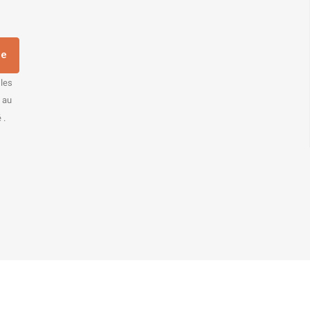
re
 les
s au
 .