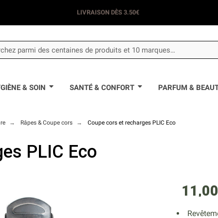
LIVRAISON DÈS 3.50€
GIÈNE & SOIN
SANTÉ & CONFORT
PARFUM & BEAU
re
Râpes & Coupe cors
Coupe cors et recharges PLIC Eco
ges PLIC Eco
11,00
Revêteme