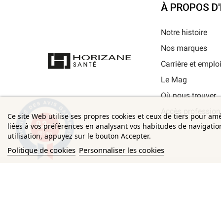
À PROPOS D
Notre histoire
Nos marques
Carrière et emplo
Le Mag
Où nous trouver
Accès profession
Ce site Web utilise ses propres cookies et ceux de tiers pour am
9.3
liées à vos préférences en analysant vos habitudes de navigati
/10
685 avis
utilisation, appuyez sur le bouton Accepter.
Politique de cookies
Personnaliser les cookies